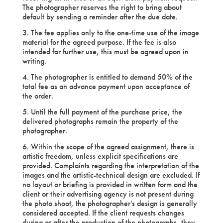
The photographer reserves the right to bring about
default by sending a reminder after the due date.
3. The fee applies only to the one-time use of the image
material for the agreed purpose. If the fee is also
intended for further use, this must be agreed upon in
writing.
4. The photographer is entitled to demand 50% of the
total fee as an advance payment upon acceptance of
the order.
5. Until the full payment of the purchase price, the
delivered photographs remain the property of the
photographer.
6. Within the scope of the agreed assignment, there is
artistic freedom, unless explicit specifications are
provided. Complaints regarding the interpretation of the
images and the artistic-technical design are excluded. If
no layout or briefing is provided in written form and the
client or their advertising agency is not present during
the photo shoot, the photographer's design is generally
considered accepted. If the client requests changes
during or after the production of the photographs, they